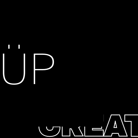
ÜP
CREAT