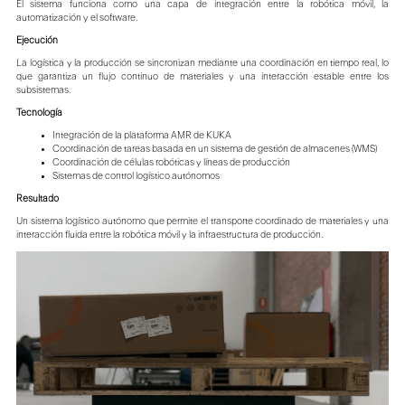
El sistema funciona como una capa de integración entre la robótica móvil, la
automatización y el software.
Ejecución
La logística y la producción se sincronizan mediante una coordinación en tiempo real, lo
que garantiza un flujo continuo de materiales y una interacción estable entre los
subsistemas.
Tecnología
Integración de la plataforma AMR de KUKA
Coordinación de tareas basada en un sistema de gestión de almacenes (WMS)
Coordinación de células robóticas y líneas de producción
Sistemas de control logístico autónomos
Resultado
Un sistema logístico autónomo que permite el transporte coordinado de materiales y una
interacción fluida entre la robótica móvil y la infraestructura de producción.