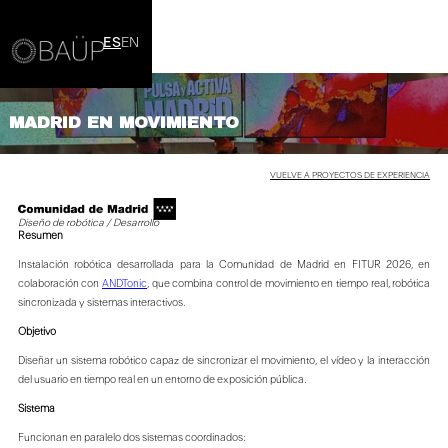
ES
EN
MADRID EN MOVIMIENTO
VUELVE A PROYECTOS DE EXPERIENCIA
Diseño de robótica / Desarrollo
Resumen
Instalación robótica desarrollada para la Comunidad de Madrid en FITUR 2026, en
colaboración con
ANDTonic
, que combina control de movimiento en tiempo real, robótica
sincronizada y sistemas interactivos.
Objetivo
Diseñar un sistema robótico capaz de sincronizar el movimiento, el vídeo y la interacción
del usuario en tiempo real en un entorno de exposición pública.
Sistema
Funcionan en paralelo dos sistemas coordinados: