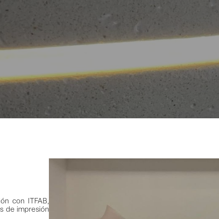
ción con ITFAB,
s de impresión