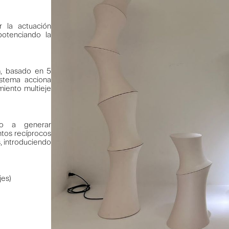
 la actuación
otenciando la
m, basado en 5
istema acciona
iento multieje
do a generar
tos recíprocos
s, introduciendo
jes)