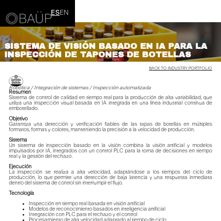
ES
EN
SISTEMA DE VISIÓN BASADO EN IA PARA LA
INSPECCIÓN DE TAPONES DE BOTELLAS
BACK TO INDUSTRY PORTFOLIO
Robótica / Integración de sistemas / Inspección automatizada
Resumen
Sistema de control de calidad en tiempo real para la producción de alta variabilidad, que
utiliza una inspección visual basada en IA integrada en una línea industrial continua de
embotellado.
Objetivo
Garantiza una detección y verificación fiables de las tapas de botellas en múltiples
formatos, formas y colores, manteniendo la precisión a la velocidad de producción.
Sistema
Un sistema de inspección basado en la visión combina la visión artificial y modelos
impulsados por IA, integrados con un control PLC para la toma de decisiones en tiempo
real y la gestión del rechazo.
Ejecución
La inspección se realiza a alta velocidad, adaptándose a los tiempos del ciclo de
producción, lo que permite una detección de baja latencia y una respuesta inmediata
dentro del sistema de control sin interrumpir el flujo.
Tecnología
Inspección en tiempo real basada en visión artificial
Modelos de reconocimiento basados en inteligencia artificial
Integración con PLC para el rechazo y el control
Procesamiento de alta velocidad adaptado al tiempo de ciclo